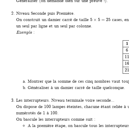
Généraliser (on demande bien sûr une preuve !).
Niveau Seconde puis Première.
5
×
5
=
25
On construit un damier carré de taille
cases, en
un seul par ligne et un seul par colonne.
Exemple
:
1
2
3
4
5
6
7
8
9
10
1
Montrer que la somme de ces cinq nombres vaut touj
Généraliser à un damier carré de taille quelconque.
Les interrupteurs. Niveau terminale voire seconde...
On dispose de 100 lampes éteintes, chacune étant reliée à u
numérotés de 1 à 100.
On bascule les interrupteurs comme suit :
A la première étape, on bascule tous les interrupteurs